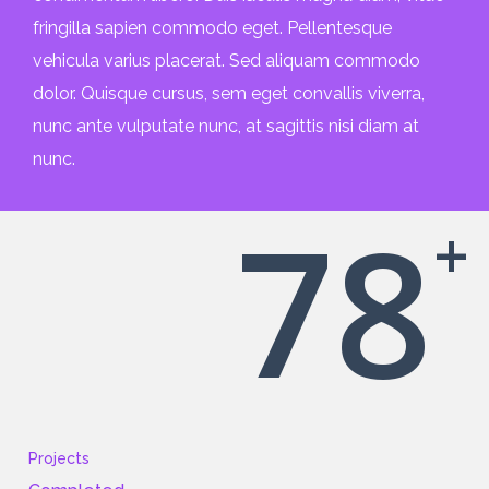
fringilla sapien commodo eget. Pellentesque
vehicula varius placerat. Sed aliquam commodo
dolor. Quisque cursus, sem eget convallis viverra,
nunc ante vulputate nunc, at sagittis nisi diam at
nunc.
78
+
Projects