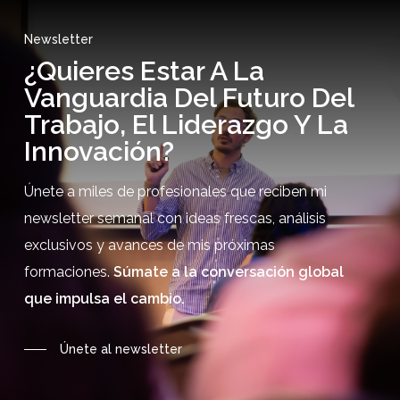
Newsletter
¿Quieres Estar A La
Vanguardia Del Futuro Del
Trabajo, El Liderazgo Y La
Innovación?
Únete a miles de profesionales que reciben mi
newsletter semanal con ideas frescas, análisis
exclusivos y avances de mis próximas
formaciones.
Súmate a la conversación global
que impulsa el cambio.
Únete al newsletter