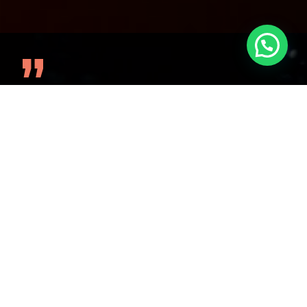
”
El Power Skill Número 1 En
La Era Del Conocimiento
Es La Persuasión
Desde hace más de 10 años, he transformado miles
de vidas en congresos en más de 25 países,
compartiendo escenario con grandes referentes
como Gary Vee. Mi misión es ayudarte a potenciar
tus habilidades y llevar tu carrera al siguiente nivel.