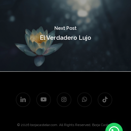
Next Post
El Verdadero Lujo
linkedin
youtube
instagram
whatsapp
tiktok
© 2026 borjacastelar.com. All Rights Reserved, Borja Castelar